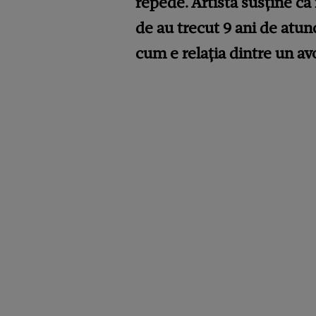
repede. Artista susține că 
de au trecut 9 ani de atun
cum e relația dintre un avo