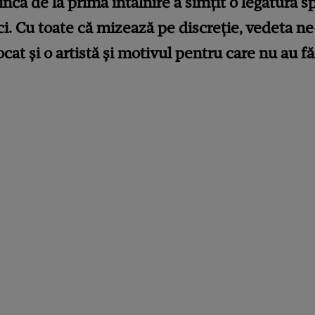
încă de la prima întâlnire a simțit o legătură sp
ci. Cu toate că mizează pe discreție, vedeta ne
cat și o artistă și motivul pentru care nu au f