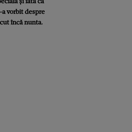
ecială și iată că
-a vorbit despre
ăcut încă nunta.