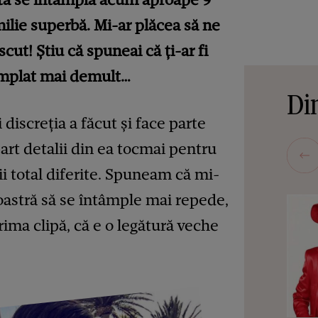
milie superbă. Mi-ar plăcea să ne
ut! Știu că spuneai că ți-ar fi
tâmplat mai demult…
Din
 discreția a făcut și face parte
part detalii din ea tocmai pentru
 total diferite. Spuneam că mi-
noastră să se întâmple mai repede,
rima clipă, că e o legătură veche