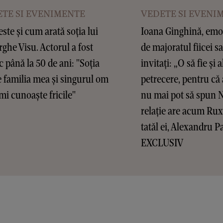
TE SI EVENIMENTE
VEDETE SI EVENI
este și cum arată soția lui
Ioana Ginghină, emoț
ghe Visu. Actorul a fost
de majoratul fiicei sa
c până la 50 de ani: "Soția
invitați: „O să fie și a
 familia mea și singurul om
petrecere, pentru că 
mi cunoaște fricile"
nu mai pot să spun 
relație are acum Ru
tatăl ei, Alexandru P
EXCLUSIV