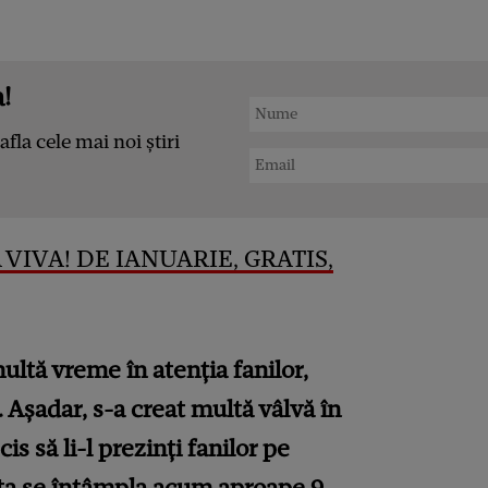
!
afla cele mai noi știri
 VIVA! DE IANUARIE, GRATIS,
ultă vreme în atenția fanilor,
 Așadar, s-a creat multă vâlvă în
s să li-l prezinți fanilor pe
sta se întâmpla acum aproape 9