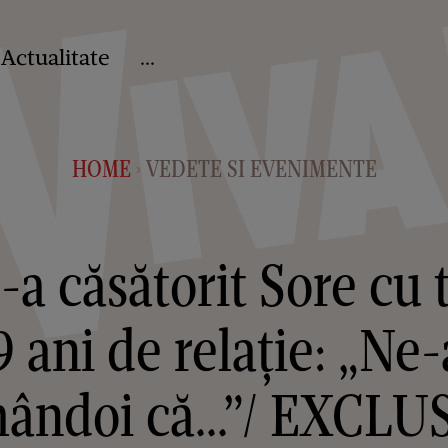
Actualitate
...
HOME
VEDETE SI EVENIMENTE
>
a căsătorit Sore cu t
9 ani de relație: „N
ândoi că...”/ EXCLU