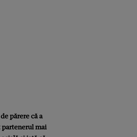
e de părere că a
ut partenerul mai