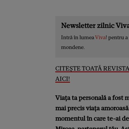
Newsletter zilnic Viva
Intră în lumea
Viva
! pentru a 
mondene.
CITEȘTE TOATĂ REVISTA
AICI!
Viața ta personală a fost m
mai precis viața amoroasă.
momentul în care te-ai deci
Mircea, partenerul tău. A