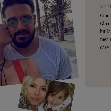
VEDE
Cine 
Gheor
burla
mea e
care-