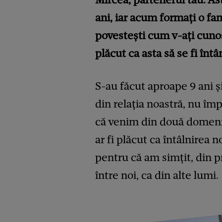
ani, iar acum formați o fa
povestești cum v-ați cunosc
plăcut ca asta să se fi în
S-au făcut aproape 9 ani și
din relația noastră, nu îm
că venim din două domenii
ar fi plăcut ca întâlnirea 
pentru că am simțit, din p
între noi, ca din alte lumi.