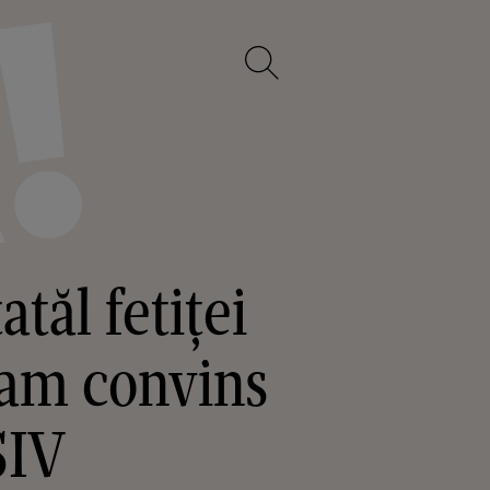
atăl fetiței
e-am convins
SIV