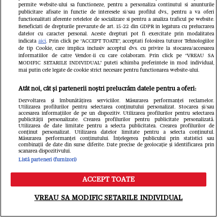
permite website-ului sa functioneze, pentru a personaliza continutul si anunturile
publicitare afisate in functie de interesele si/sau profilul dvs., pentru a va oferi
functionalitati aferente retelelor de socializare si pentru a analiza traficul pe website.
Beneficiati de drepturile prevazute de art. 15-22 din GDPR in legatura cu prelucrarea
datelor cu caracter personal. Aceste drepturi pot fi exercitate prin modalitatea
indicata
aici
. Prin click pe “ACCEPT TOATE”, acceptati folosirea tuturor Tehnologiilor
de tip Cookie, care implica inclusiv acceptul dvs. cu privire la stocarea/accesarea
informatiilor de catre Vendor-ii cu care colaboram. Prin click pe “VREAU SA
MODIFIC SETARILE INDIVIDUAL” puteti schimba preferintele in mod individual,
mai putin cele legate de cookie strict necesare pentru functionarea website-ului.
GSP.RO
GSP.RO
Atât noi, cât și partenerii noștri prelucrăm datele pentru a oferi:
4.700 de locuri și gazon
„Jucării
Dezvoltarea și îmbunătățirea serviciilor. Măsurarea performanței reclamelor.
Utilizarea profilurilor pentru selectarea conținutului personalizat. Stocarea și/sau
artificial » Cum arată
Ronaldo
accesarea informațiilor de pe un dispozitiv. Utilizarea profilurilor pentru selectarea
publicității personalizate. Crearea profilurilor pentru publicitate personalizată.
Utilizarea de date limitate pentru a selecta publicitatea. Crearea profilurilor de
stadionul din Finlanda
bolizii 
conținut personalizat. Utilizarea datelor limitate pentru a selecta conținutul.
Măsurarea performanței conținutului. Înțelegerea publicului prin statistici sau
unde Universitatea
de euro
combinații de date din surse diferite. Date precise de geolocație și identificarea prin
scanarea dispozitivului.
Listă parteneri (furnizori)
Craiova joacă azi
ACCEPT TOATE
Meniu
Caută
VREAU SA MODIFIC SETARILE INDIVIDUAL