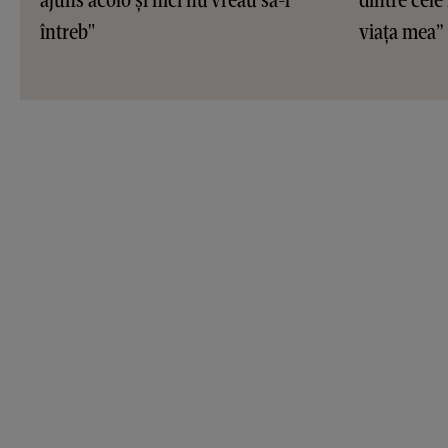
întreb"
viața mea”