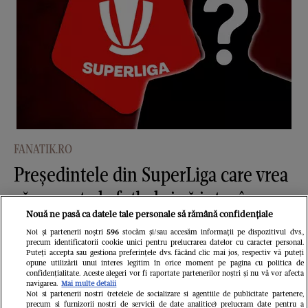
FANATIK.RO
Președintele din SuperLiga care vrea
să renunțe la fotbal și să intre în
Nouă ne pasă ca datele tale personale să rămână confidențiale
politică: „Mă gândesc serios”
Noi și partenerii noștri
596
stocăm și/sau accesăm informații pe dispozitivul dvs.,
precum identificatorii cookie unici pentru prelucrarea datelor cu caracter personal.
Puteți accepta sau gestiona preferințele dvs. făcând clic mai jos, respectiv vă puteți
opune utilizării unui interes legitim în orice moment pe pagina cu politica de
confidențialitate. Aceste alegeri vor fi raportate partenerilor noștri și nu vă vor afecta
navigarea.
Mai multe detalii
Noi si partenerii nostri (retelele de socializare si agentiile de publicitate partenere,
precum si furnizorii nostri de servicii de date analitice) prelucram date pentru a