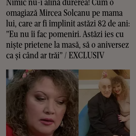
Nimic nu-i alină durerea! Cum o
omagiază Mircea Solcanu pe mama
lui, care ar fi împlinit astăzi 82 de ani:
”Eu nu îi fac pomeniri. Astăzi ies cu
niște prietene la masă, să o aniversez
ca și când ar trăi” / EXCLUSIV