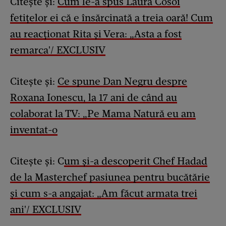
Citește și:
Cum le-a spus Laura Cosoi
fetițelor ei că e însărcinată a treia oară! Cum
au reacționat Rita și Vera: „Asta a fost
remarca'/ EXCLUSIV
Citește și:
Ce spune Dan Negru despre
Roxana Ionescu, la 17 ani de când au
colaborat la TV: „Pe Mama Natură eu am
inventat-o
Citește și: C
um și-a descoperit Chef Hadad
de la Masterchef pasiunea pentru bucătărie
și cum s-a angajat: „Am făcut armata trei
ani'/ EXCLUSIV