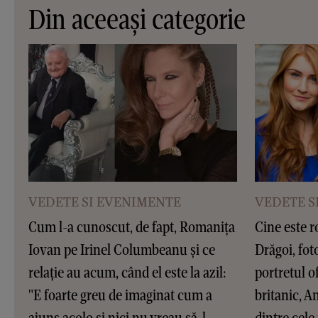
Din aceeași categorie
VEDETE SI EVENIMENTE
VEDETE S
Cum l-a cunoscut, de fapt, Romanița
Cine este 
Iovan pe Irinel Columbeanu și ce
Drăgoi, fot
relație au acum, când el este la azil:
portretul o
"E foarte greu de imaginat cum a
britanic, 
ajuns acolo și nici nu vreau să-l
dintre cele