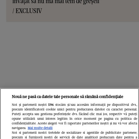
învățat să nu mă mai tem de greșeli"
/ EXCLUSIV
Nouă ne pasă ca datele tale personale să rămână confidențiale
Noi și partenerii noștri
596
stocăm și/sau accesăm informații pe dispozitivul dvs.,
precum identificatorii cookie unici pentru prelucrarea datelor cu caracter personal.
Puteți accepta sau gestiona preferințele dvs. făcând clic mai jos, respectiv vă puteți
opune utilizării unui interes legitim în orice moment pe pagina cu politica de
confidențialitate. Aceste alegeri vor fi raportate partenerilor noștri și nu vă vor afecta
navigarea.
Mai multe detalii
Noi si partenerii nostri (retelele de socializare si agentiile de publicitate partenere,
precum si furnizorii nostri de servicii de date analitice) prelucram date pentru a