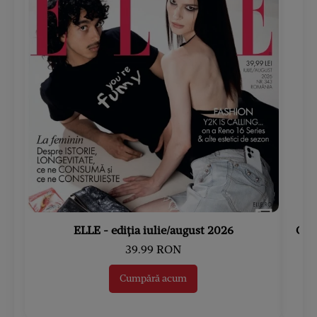
ELLE - ediția iulie/august 2026
Gard
39.99 RON
Cumpără acum