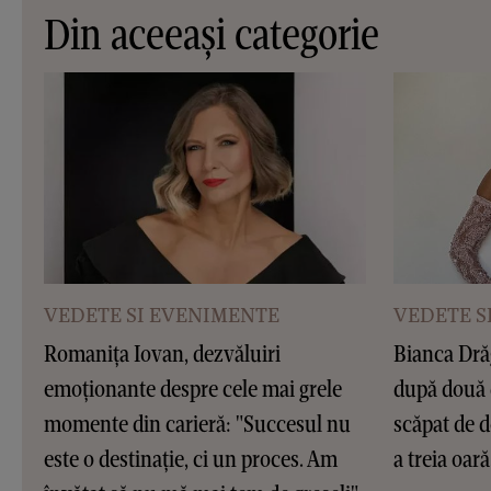
Din aceeași categorie
VEDETE SI EVENIMENTE
VEDETE S
Romanița Iovan, dezvăluiri
Bianca Dră
emoționante despre cele mai grele
după două 
momente din carieră: "Succesul nu
scăpat de d
este o destinație, ci un proces. Am
a treia oar