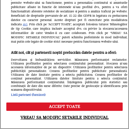
permite website-ului sa functioneze, pentru a personaliza continutul si anunturile
publicitare afisate in functie de interesele si/sau profilul dvs., pentru a va oferi
functionalitati aferente retelelor de socializare si pentru a analiza traficul pe website.
Beneficiati de drepturile prevazute de art. 15-22 din GDPR in legatura cu prelucrarea
Citește în continuare
datelor cu caracter personal. Aceste drepturi pot fi exercitate prin modalitatea
indicata
aici
. Prin click pe “ACCEPT TOATE”, acceptati folosirea tuturor Tehnologiilor
de tip Cookie, care implica inclusiv acceptul dvs. cu privire la stocarea/accesarea
informatiilor de catre Vendor-ii cu care colaboram. Prin click pe “VREAU SA
MODIFIC SETARILE INDIVIDUAL” puteti schimba preferintele in mod individual,
mai putin cele legate de cookie strict necesare pentru functionarea website-ului.
Atât noi, cât și partenerii noștri prelucrăm datele pentru a oferi:
Dezvoltarea și îmbunătățirea serviciilor. Măsurarea performanței reclamelor.
Utilizarea profilurilor pentru selectarea conținutului personalizat. Stocarea și/sau
accesarea informațiilor de pe un dispozitiv. Utilizarea profilurilor pentru selectarea
publicității personalizate. Crearea profilurilor pentru publicitate personalizată.
Utilizarea de date limitate pentru a selecta publicitatea. Crearea profilurilor de
conținut personalizat. Utilizarea datelor limitate pentru a selecta conținutul.
Măsurarea performanței conținutului. Înțelegerea publicului prin statistici sau
combinații de date din surse diferite. Date precise de geolocație și identificarea prin
scanarea dispozitivului.
Listă parteneri (furnizori)
ACCEPT TOATE
Meniu
Caută
VREAU SA MODIFIC SETARILE INDIVIDUAL
Ce s-a întâmplat cu Iustina Loghin și