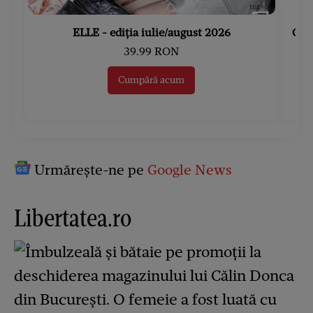
ELLE - ediția iulie/august 2026
Gard
39.99 RON
Cumpără acum
Urmărește-ne pe
Google News
Libertatea.ro