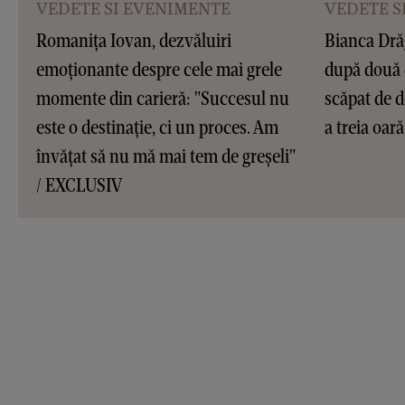
VEDETE SI EVENIMENTE
VEDETE S
Romanița Iovan, dezvăluiri
Bianca Dră
emoționante despre cele mai grele
după două 
momente din carieră: "Succesul nu
scăpat de d
este o destinație, ci un proces. Am
a treia oar
învățat să nu mă mai tem de greșeli"
/ EXCLUSIV