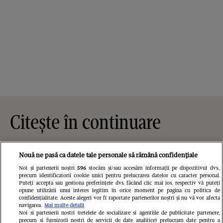
Citește în continuare
Nouă ne pasă ca datele tale personale să rămână confidențiale
Noi și partenerii noștri
596
stocăm și/sau accesăm informații pe dispozitivul dvs.,
precum identificatorii cookie unici pentru prelucrarea datelor cu caracter personal.
Puteți accepta sau gestiona preferințele dvs. făcând clic mai jos, respectiv vă puteți
opune utilizării unui interes legitim în orice moment pe pagina cu politica de
confidențialitate. Aceste alegeri vor fi raportate partenerilor noștri și nu vă vor afecta
navigarea.
Mai multe detalii
Noi si partenerii nostri (retelele de socializare si agentiile de publicitate partenere,
precum si furnizorii nostri de servicii de date analitice) prelucram date pentru a