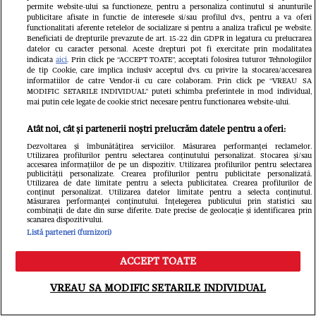
permite website-ului sa functioneze, pentru a personaliza continutul si anunturile
publicitare afisate in functie de interesele si/sau profilul dvs., pentru a va oferi
functionalitati aferente retelelor de socializare si pentru a analiza traficul pe website.
Beneficiati de drepturile prevazute de art. 15-22 din GDPR in legatura cu prelucrarea
datelor cu caracter personal. Aceste drepturi pot fi exercitate prin modalitatea
indicata
aici
. Prin click pe “ACCEPT TOATE”, acceptati folosirea tuturor Tehnologiilor
de tip Cookie, care implica inclusiv acceptul dvs. cu privire la stocarea/accesarea
informatiilor de catre Vendor-ii cu care colaboram. Prin click pe “VREAU SA
MODIFIC SETARILE INDIVIDUAL” puteti schimba preferintele in mod individual,
Ce s-a întâmplat cu Iustina Loghin și
mai putin cele legate de cookie strict necesare pentru functionarea website-ului.
Cornel Luchian după experiența
Atât noi, cât și partenerii noștri prelucrăm datele pentru a oferi:
Insula iubirii. S-au căsătorit, au
Dezvoltarea și îmbunătățirea serviciilor. Măsurarea performanței reclamelor.
Utilizarea profilurilor pentru selectarea conținutului personalizat. Stocarea și/sau
accesarea informațiilor de pe un dispozitiv. Utilizarea profilurilor pentru selectarea
devenit părinții unei fetițe, iar ea este
publicității personalizate. Crearea profilurilor pentru publicitate personalizată.
Utilizarea de date limitate pentru a selecta publicitatea. Crearea profilurilor de
conținut personalizat. Utilizarea datelor limitate pentru a selecta conținutul.
însărcinată cu băiețel
Măsurarea performanței conținutului. Înțelegerea publicului prin statistici sau
combinații de date din surse diferite. Date precise de geolocație și identificarea prin
scanarea dispozitivului.
Listă parteneri (furnizori)
ACCEPT TOATE
Meniu
Caută
VREAU SA MODIFIC SETARILE INDIVIDUAL