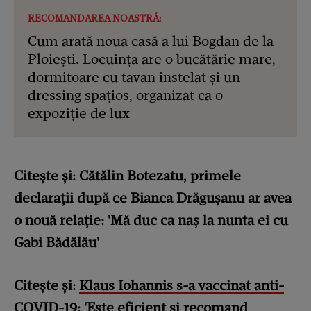
RECOMANDAREA NOASTRĂ:
Cum arată noua casă a lui Bogdan de la
Ploiești. Locuința are o bucătărie mare,
dormitoare cu tavan înstelat și un
dressing spațios, organizat ca o
expoziție de lux
Citește și:
Cătălin Botezatu, primele
declarații după ce Bianca Drăgușanu ar avea
o nouă relație: 'Mă duc ca naș la nunta ei cu
Gabi Bădălău'
Citește și:
Klaus Iohannis s-a vaccinat anti-
COVID-19: 'Este eficient și recomand