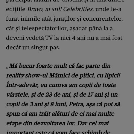
edițiile
Bravo, ai stil! Celebrities,
unde le-a
furat inimile atât juraților și concurentelor,
cât și telespectatorilor, așadar până la a
deveni vedetă TV la nici 4 ani nu a mai fost
decât un singur pas.
„
Mă bucur foarte mult că fac parte din
reality show-ul Mămici de pitici, cu lipici!
Într-adevăr, eu cumva am copii de toate
vârstele, şi de 23 de ani, şi de 17 ani şi un
copil de 3 ani şi 8 luni, Petra, aşa că pot să
spun că am trăit alături de ei mai multe
etape din dezvoltarea lor. Dar cel mai
important este că vom face schimb de