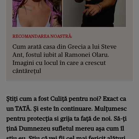
RECOMANDAREA NOASTRĂ:
Cum arată casa din Grecia a lui Steve
Ant, fostul iubit al Ramonei Olaru.
Imagini cu locul în care a crescut
cântărețul
Știți cum a fost Culiță pentru noi? Exact ca
un TATĂ. Și este în continuare. Mulțumesc
pentru protecția si grija ta față de noi. Să-ți
țină Dumnezeu sufletul mereu așa cum îl
știu eu. Știu că vei fii cel mai fericit alături