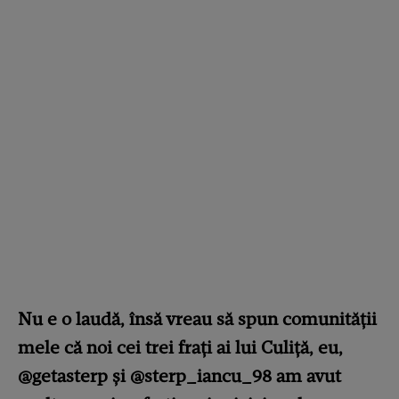
Nu e o laudă, însă vreau să spun comunității
mele că noi cei trei frați ai lui Culiță, eu,
@getasterp și @sterp_iancu_98 am avut