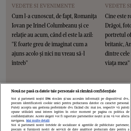
VEDETE SI EVENIMENTE
VEDETE S
Cum l-a cunoscut, de fapt, Romanița
Cine este 
Iovan pe Irinel Columbeanu și ce
Drăgoi, fot
relație au acum, când el este la azil:
portretul o
"E foarte greu de imaginat cum a
britanic, 
ajuns acolo și nici nu vreau să-l
dintre cele
întreb"
viața mea”
Nouă ne pasă ca datele tale personale să rămână confidențiale
Noi și partenerii noștri
596
stocăm și/sau accesăm informații pe dispozitivul dvs.,
precum identificatorii cookie unici pentru prelucrarea datelor cu caracter personal.
Puteți accepta sau gestiona preferințele dvs. făcând clic mai jos, respectiv vă puteți
opune utilizării unui interes legitim în orice moment pe pagina cu politica de
confidențialitate. Aceste alegeri vor fi raportate partenerilor noștri și nu vă vor afecta
navigarea.
Mai multe detalii
Noi si partenerii nostri (retelele de socializare si agentiile de publicitate partenere,
precum si furnizorii nostri de servicii de date analitice) prelucram date pentru a