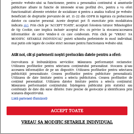
permite website-ului sa functioneze, pentru a personaliza continutul si anunturile
publicitare afisate in functie de interesele si/sau profilul dvs., pentru a va oferi
functionalitati aferente retelelor de socializare si pentru a analiza traficul pe website.
Beneficiati de drepturile prevazute de art. 15-22 din GDPR in legatura cu prelucrarea
datelor cu caracter personal. Aceste drepturi pot fi exercitate prin modalitatea
indicata
aici
. Prin click pe “ACCEPT TOATE”, acceptati folosirea tuturor Tehnologiilor
de tip Cookie, care implica inclusiv acceptul dvs. cu privire la stocarea/accesarea
informatiilor de catre Vendor-ii cu care colaboram. Prin click pe “VREAU SA
MODIFIC SETARILE INDIVIDUAL” puteti schimba preferintele in mod individual,
mai putin cele legate de cookie strict necesare pentru functionarea website-ului.
Atât noi, cât și partenerii noștri prelucrăm datele pentru a oferi:
Dezvoltarea și îmbunătățirea serviciilor. Măsurarea performanței reclamelor.
Utilizarea profilurilor pentru selectarea conținutului personalizat. Stocarea și/sau
accesarea informațiilor de pe un dispozitiv. Utilizarea profilurilor pentru selectarea
publicității personalizate. Crearea profilurilor pentru publicitate personalizată.
Utilizarea de date limitate pentru a selecta publicitatea. Crearea profilurilor de
Citește în continuare
conținut personalizat. Utilizarea datelor limitate pentru a selecta conținutul.
Măsurarea performanței conținutului. Înțelegerea publicului prin statistici sau
combinații de date din surse diferite. Date precise de geolocație și identificarea prin
scanarea dispozitivului.
Listă parteneri (furnizori)
ACCEPT TOATE
Meniu
Caută
VREAU SA MODIFIC SETARILE INDIVIDUAL