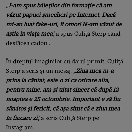
„I-am spus băieților din formație că am
văzut papuci șmecheri pe Internet. Dacă
mi-au luat fake-uri, îi omor! N-am văzut de
ăștia în viața mea’,
a spus Culiță Sterp când
desfăcea cadoul.
În dreptul imaginilor cu darul primit, Culiță
Sterp a scris și un mesaj.
„Ziua mea m-a
prins la cântat, este o zi ca oricare alta,
pentru mine, am și uitat sincer că după 12
noaptea e 25 octombrie. Important e să fiu
sănătos și fericit, că așa simt că e ziua mea
în fiecare zi’,
a scris Culiță Sterp pe
Instagram.