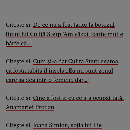
Citește și:
De ce nu a fost Jador la botezul
fiului lui Culiță Sterp:'Am văzut foarte multe
bârfe că…'
Citește și:
Cum și-a dat Culiță Sterp seama
că fosta iubită îl înșela:„Eu nu sunt genul
care sa dea intr-o femeie, dar…’
Citește și:
Cine a fost și cu ce s-a ocupat tatăl
Anamariei Prodan
Citește și:
Ioana Simion, soția lui Ilie