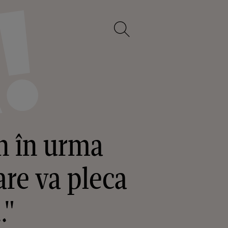
n în urma
are va pleca
."