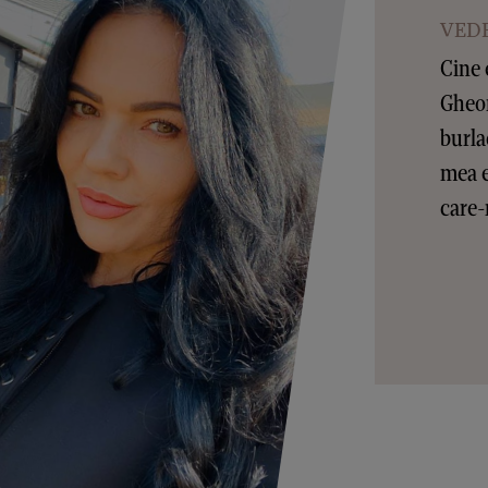
VEDE
Cine 
Gheor
burla
mea e
care-