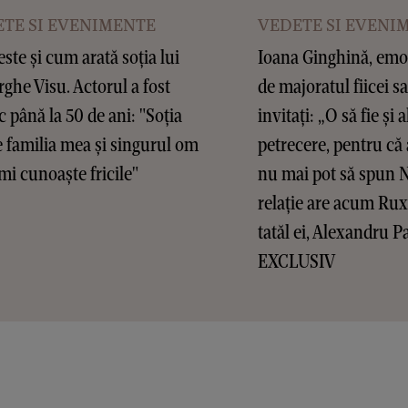
TE SI EVENIMENTE
VEDETE SI EVENI
este și cum arată soția lui
Ioana Ginghină, emoț
ghe Visu. Actorul a fost
de majoratul fiicei sa
c până la 50 de ani: "Soția
invitați: „O să fie și a
 familia mea și singurul om
petrecere, pentru că 
mi cunoaște fricile"
nu mai pot să spun 
relație are acum Ru
tatăl ei, Alexandru P
EXCLUSIV