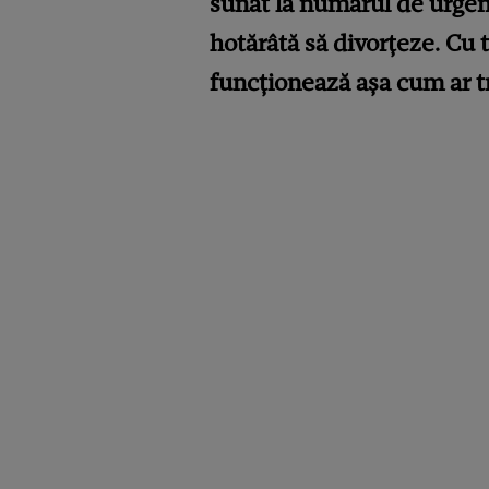
sunat la numărul de urgență
hotărâtă să divorțeze. Cu t
funcționează așa cum ar t