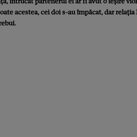
, întrucât partenerul ei ar fi avut o ieșire vio
oate acestea, cei doi s-au împăcat, dar relația 
rebui.