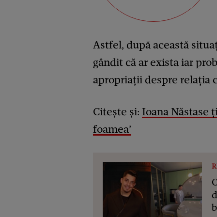
Astfel, după această situa
gândit că ar exista iar pro
apropriații despre relația c
Citește și:
Ioana Năstase ți
foamea’
R
C
d
b