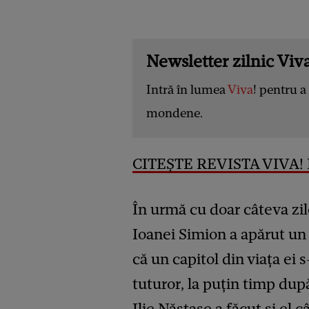
Newsletter zilnic Viva
Intră în lumea
Viva
! pentru a 
mondene.
CITEȘTE REVISTA VIVA! 
În urmă cu doar câteva zile
Ioanei Simion a apărut un
că un capitol din viața ei 
tuturor, la puțin timp dup
Ilie Năstase a făcut și el 