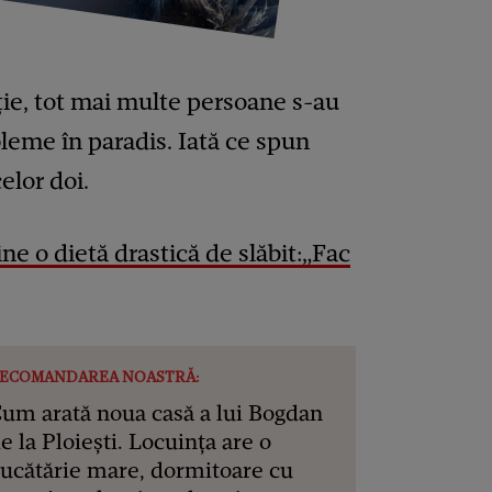
ție, tot mai multe persoane s-au
bleme în paradis. Iată ce spun
elor doi.
ne o dietă drastică de slăbit:„Fac
ECOMANDAREA NOASTRĂ:
um arată noua casă a lui Bogdan
e la Ploiești. Locuința are o
ucătărie mare, dormitoare cu