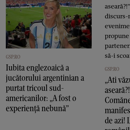
GSP.RO
Iubita englezoaică a
GSP.RO
jucătorului argentinian a
„Ati vă
purtat tricoul sud-
aseară?!
americanilor: „A fost o
Comănec
experiență nebună”
manifes
de azi!