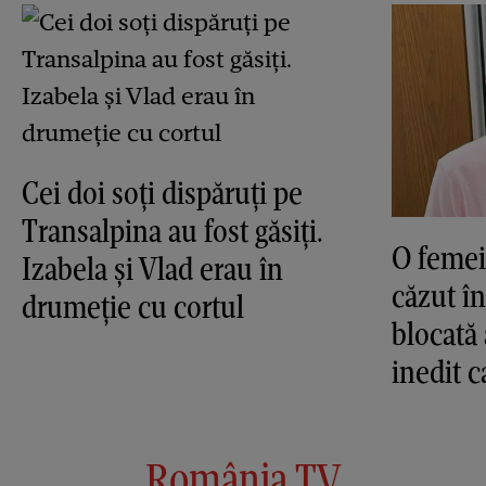
Cei doi soți dispăruți pe
Transalpina au fost găsiți.
O femei
Izabela și Vlad erau în
căzut în
drumeție cu cortul
blocată 
inedit c
România TV