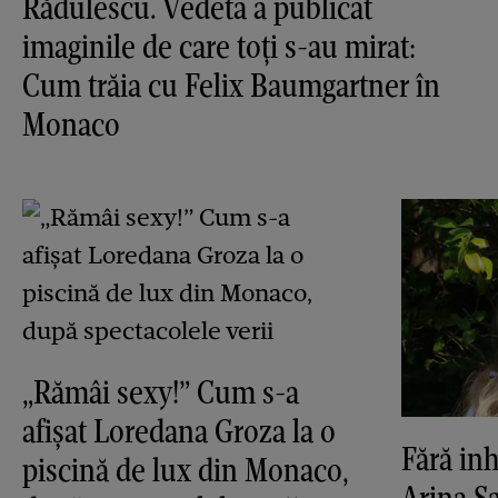
Rădulescu. Vedeta a publicat
imaginile de care toți s-au mirat:
Cum trăia cu Felix Baumgartner în
Monaco
„Rămâi sexy!” Cum s-a
afișat Loredana Groza la o
Fără inh
piscină de lux din Monaco,
Arina S