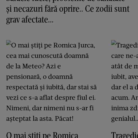
și necazuri fără oprire.. Ce zodii sunt
grav afectate...
O mai știți pe Romica
Tragedie