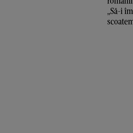
românil
„Să-i î
scoatem