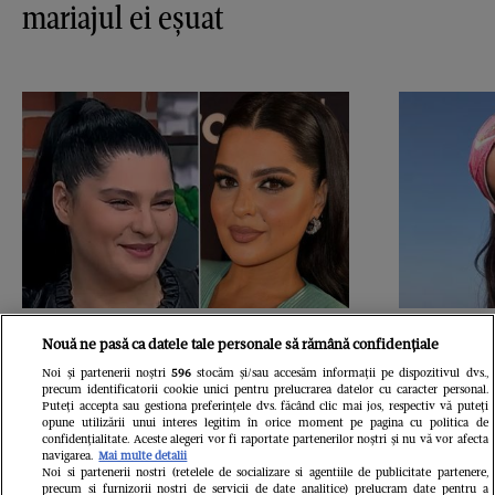
mariajul ei eșuat
Ioana State și-a operat
Gabriela
Nouă ne pasă ca datele tale personale să rămână confidențiale
Noi și partenerii noștri
596
stocăm și/sau accesăm informații pe dispozitivul dvs.,
brațele, sânii, abdomenul
la 51 de
precum identificatorii cookie unici pentru prelucrarea datelor cu caracter personal.
Puteți accepta sau gestiona preferințele dvs. făcând clic mai jos, respectiv vă puteți
și fundul! Cum arată după
slăbit 3
opune utilizării unui interes legitim în orice moment pe pagina cu politica de
confidențialitate. Aceste alegeri vor fi raportate partenerilor noștri și nu vă vor afecta
intervențiile estetice /
cu care 
navigarea.
Mai multe detalii
Noi si partenerii nostri (retelele de socializare si agentiile de publicitate partenere,
precum si furnizorii nostri de servicii de date analitice) prelucram date pentru a