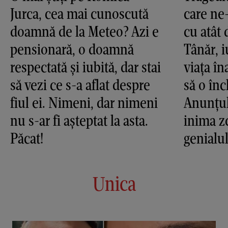
Jurca, cea mai cunoscută
care ne
doamnă de la Meteo? Azi e
cu atât 
pensionară, o doamnă
Tânăr, i
respectată și iubită, dar stai
viața în
să vezi ce s-a aflat despre
să o în
fiul ei. Nimeni, dar nimeni
Anunțul
nu s-ar fi așteptat la asta.
inima z
Păcat!
genialu
Unica