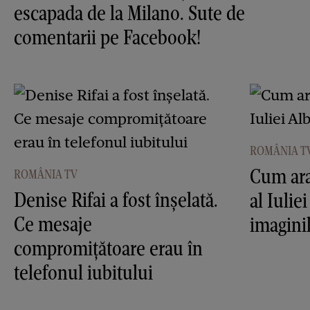
escapada de la Milano. Sute de
comentarii pe Facebook!
ROMÂNIA T
Cum ara
ROMÂNIA TV
Denise Rifai a fost înşelată.
al Iulie
Ce mesaje
imagini
compromiţătoare erau în
telefonul iubitului