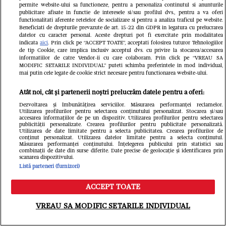
FOTO
internet
permite website-ului sa functioneze, pentru a personaliza continutul si anunturile
publicitare afisate in functie de interesele si/sau profilul dvs., pentru a va oferi
functionalitati aferente retelelor de socializare si pentru a analiza traficul pe website.
Beneficiati de drepturile prevazute de art. 15-22 din GDPR in legatura cu prelucrarea
datelor cu caracter personal. Aceste drepturi pot fi exercitate prin modalitatea
indicata
aici
. Prin click pe “ACCEPT TOATE”, acceptati folosirea tuturor Tehnologiilor
de tip Cookie, care implica inclusiv acceptul dvs. cu privire la stocarea/accesarea
informatiilor de catre Vendor-ii cu care colaboram. Prin click pe “VREAU SA
MODIFIC SETARILE INDIVIDUAL” puteti schimba preferintele in mod individual,
mai putin cele legate de cookie strict necesare pentru functionarea website-ului.
Atât noi, cât și partenerii noștri prelucrăm datele pentru a oferi:
Dezvoltarea și îmbunătățirea serviciilor. Măsurarea performanței reclamelor.
Utilizarea profilurilor pentru selectarea conținutului personalizat. Stocarea și/sau
accesarea informațiilor de pe un dispozitiv. Utilizarea profilurilor pentru selectarea
publicității personalizate. Crearea profilurilor pentru publicitate personalizată.
Utilizarea de date limitate pentru a selecta publicitatea. Crearea profilurilor de
conținut personalizat. Utilizarea datelor limitate pentru a selecta conținutul.
Măsurarea performanței conținutului. Înțelegerea publicului prin statistici sau
combinații de date din surse diferite. Date precise de geolocație și identificarea prin
scanarea dispozitivului.
Listă parteneri (furnizori)
ACCEPT TOATE
Meniu
Caută
Mirabela Grădinaru, apariție
VREAU SA MODIFIC SETARILE INDIVIDUAL