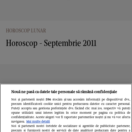
HOROSCOP LUNAR
Horoscop - Septembrie 2011
Nouă ne pasă ca datele tale personale să rămână confidențiale
Noi și partenerii noștri
596
stocăm și/sau accesăm informații pe dispozitivul dvs.,
precum identificatorii cookie unici pentru prelucrarea datelor cu caracter personal.
Puteți accepta sau gestiona preferințele dvs. făcând clic mai jos, respectiv vă puteți
opune utilizării unui interes legitim în orice moment pe pagina cu politica de
confidențialitate. Aceste alegeri vor fi raportate partenerilor noștri și nu vă vor afecta
navigarea.
Mai multe detalii
Noi si partenerii nostri (retelele de socializare si agentiile de publicitate partenere,
precum si furnizorii nostri de servicii de date analitice) prelucram date pentru a