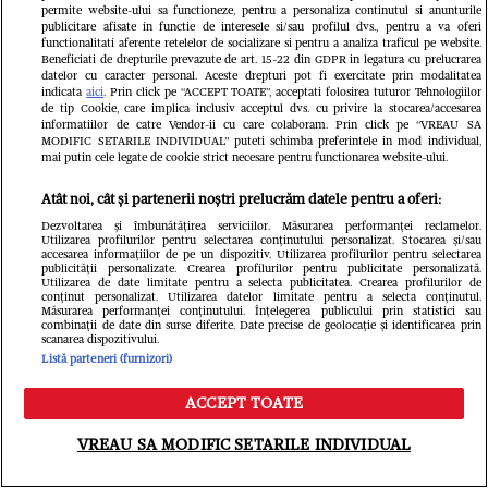
permite website-ului sa functioneze, pentru a personaliza continutul si anunturile
publicitare afisate in functie de interesele si/sau profilul dvs., pentru a va oferi
functionalitati aferente retelelor de socializare si pentru a analiza traficul pe website.
Beneficiati de drepturile prevazute de art. 15-22 din GDPR in legatura cu prelucrarea
datelor cu caracter personal. Aceste drepturi pot fi exercitate prin modalitatea
indicata
aici
. Prin click pe “ACCEPT TOATE”, acceptati folosirea tuturor Tehnologiilor
de tip Cookie, care implica inclusiv acceptul dvs. cu privire la stocarea/accesarea
HOROSCOP LUNAR
informatiilor de catre Vendor-ii cu care colaboram. Prin click pe “VREAU SA
MODIFIC SETARILE INDIVIDUAL” puteti schimba preferintele in mod individual,
Horoscop - August 2011
mai putin cele legate de cookie strict necesare pentru functionarea website-ului.
Atât noi, cât și partenerii noștri prelucrăm datele pentru a oferi:
Dezvoltarea și îmbunătățirea serviciilor. Măsurarea performanței reclamelor.
Utilizarea profilurilor pentru selectarea conținutului personalizat. Stocarea și/sau
accesarea informațiilor de pe un dispozitiv. Utilizarea profilurilor pentru selectarea
publicității personalizate. Crearea profilurilor pentru publicitate personalizată.
Utilizarea de date limitate pentru a selecta publicitatea. Crearea profilurilor de
conținut personalizat. Utilizarea datelor limitate pentru a selecta conținutul.
Măsurarea performanței conținutului. Înțelegerea publicului prin statistici sau
combinații de date din surse diferite. Date precise de geolocație și identificarea prin
scanarea dispozitivului.
Listă parteneri (furnizori)
ACCEPT TOATE
Meniu
Caută
VREAU SA MODIFIC SETARILE INDIVIDUAL