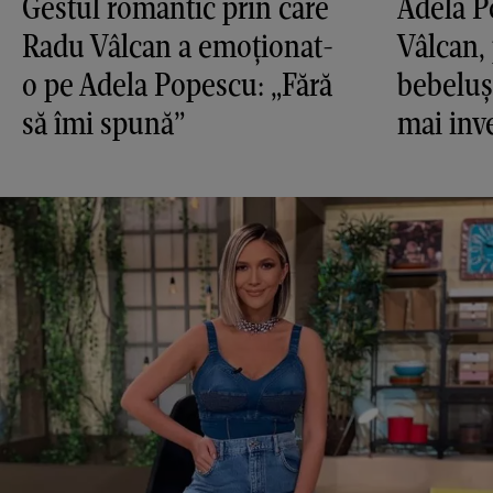
Gestul romantic prin care
Adela P
Radu Vâlcan a emoționat-
Vâlcan,
o pe Adela Popescu: „Fără
bebelușu
să îmi spună”
mai inve