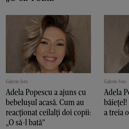
Galerie foto
Galerie foto
Adela Popescu a ajuns cu
Adela P
bebelușul acasă. Cum au
băiețel!
reacționat ceilalți doi copii:
a treia 
„O să-l bată”