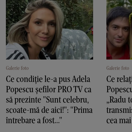
Galerie foto
Galerie foto
Ce condiție le-a pus Adela
Ce relaț
Popescu șefilor PRO TV ca
Popescu
să prezinte "Sunt celebru,
„Radu t
scoate-mă de aici!": "Prima
transmi
întrebare a fost..."
cea mai