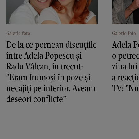
Galerie foto
Galerie foto
De la ce porneau discuțiile
Adela P
între Adela Popescu și
o petre
Radu Vâlcan, în trecut:
ziua lu
”Eram frumoși în poze și
a reacț
necăjiți pe interior. Aveam
TV: ”Nu 
deseori conflicte”