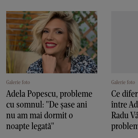
Galerie foto
Galerie foto
Adela Popescu, probleme
Ce difer
cu somnul: "De șase ani
între A
nu am mai dormit o
Radu Vâ
noapte legată"
problem