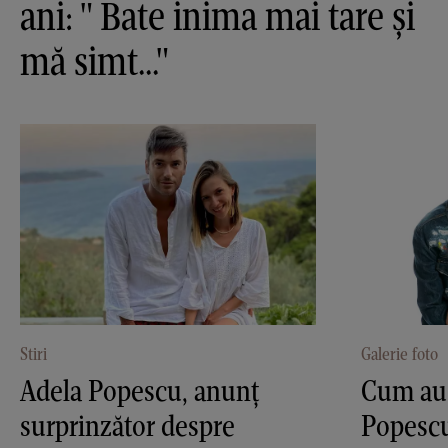
ani: " Bate inima mai tare și
mă simt..."
Stiri
Galerie foto
Adela Popescu, anunț
Cum au 
surprinzător despre
Popescu