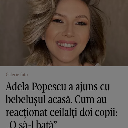
Galerie foto
Adela Popescu a ajuns cu
bebelușul acasă. Cum au
reacționat ceilalți doi copii:
„O să-l bată”