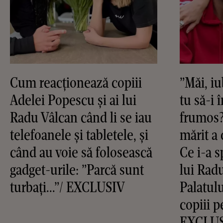
Cum reacționează copiii
”Măi, iu
Adelei Popescu și ai lui
tu să-i 
Radu Vâlcan când li se iau
frumos?
telefoanele și tabletele, și
mărit a 
când au voie să folosească
Ce i-a 
gadget-urile: ”Parcă sunt
lui Radu
turbați...”/ EXCLUSIV
Palatulu
copiii p
EXCLU