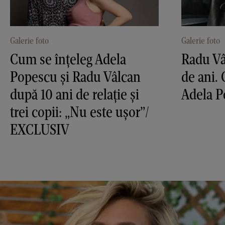
Galerie foto
Galerie foto
Cum se înțeleg Adela
Radu Vâ
Popescu și Radu Vâlcan
de ani. 
după 10 ani de relație și
Adela 
trei copii: „Nu este ușor”/
EXCLUSIV