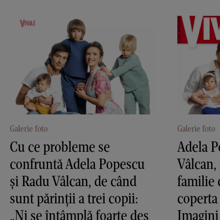
Galerie foto
Galerie foto
Cu ce probleme se
Adela P
confruntă Adela Popescu
Vâlcan, 
și Radu Vâlcan, de când
familie 
sunt părinții a trei copii:
coperta
„Ni se întâmplă foarte des
Imagini