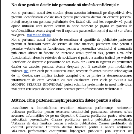
Nouă ne pasă ca datele tale personale să rămână confidențiale
Abonamente
Noi și partenerii noștri
596
stocăm și/sau accesăm informații pe dispozitivul dvs.,
precum identificatorii cookie unici pentru prelucrarea datelor cu caracter personal.
Contact
Puteți accepta sau gestiona preferințele dvs. făcând clic mai jos, respectiv vă puteți
opune utilizării unui interes legitim în orice moment pe pagina cu politica de
confidențialitate. Aceste alegeri vor fi raportate partenerilor noștri și nu vă vor afecta
navigarea.
Mai multe detalii
Noi si partenerii nostri (retelele de socializare si agentiile de publicitate partenere,
precum si furnizorii nostri de servicii de date analitice) prelucram date pentru a
permite website-ului sa functioneze, pentru a personaliza continutul si anunturile
publicitare afisate in functie de interesele si/sau profilul dvs., pentru a va oferi
functionalitati aferente retelelor de socializare si pentru a analiza traficul pe website.
Pariază responsabil! Decizia ONJN nr.
Beneficiati de drepturile prevazute de art. 15-22 din GDPR in legatura cu prelucrarea
821/25.09.2025.
datelor cu caracter personal. Aceste drepturi pot fi exercitate prin modalitatea
Jocurile de noroc sunt interzise minorilor.
indicata
aici
. Prin click pe “ACCEPT TOATE”, acceptati folosirea tuturor Tehnologiilor
de tip Cookie, care implica inclusiv acceptul dvs. cu privire la stocarea/accesarea
informatiilor de catre Vendor-ii cu care colaboram. Prin click pe “VREAU SA
LINKS
MODIFIC SETARILE INDIVIDUAL” puteti schimba preferintele in mod individual,
mai putin cele legate de cookie strict necesare pentru functionarea website-ului.
Copyright 2026 Ringier Romania – Toate
Atât noi, cât și partenerii noștri prelucrăm datele pentru a oferi:
Drepturile rezervate
Dezvoltarea și îmbunătățirea serviciilor. Măsurarea performanței reclamelor.
Utilizarea profilurilor pentru selectarea conținutului personalizat. Stocarea și/sau
accesarea informațiilor de pe un dispozitiv. Utilizarea profilurilor pentru selectarea
publicității personalizate. Crearea profilurilor pentru publicitate personalizată.
Utilizarea de date limitate pentru a selecta publicitatea. Crearea profilurilor de
conținut personalizat. Utilizarea datelor limitate pentru a selecta conținutul.
Măsurarea performanței conținutului. Înțelegerea publicului prin statistici sau