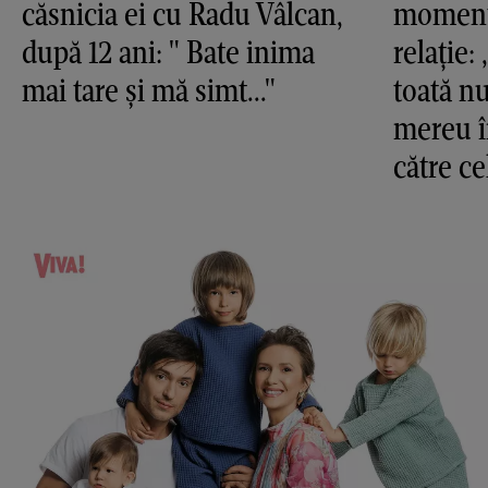
căsnicia ei cu Radu Vâlcan,
momente
după 12 ani: " Bate inima
relație:
mai tare și mă simt..."
toată nu
mereu î
către c