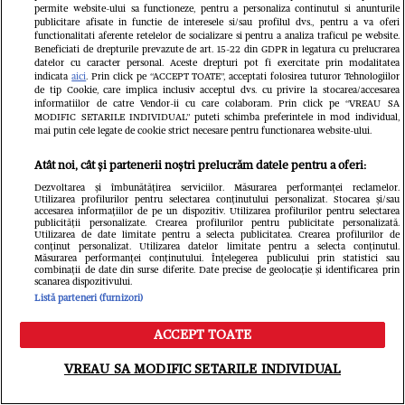
care nu pot merge la lucru
permite website-ului sa functioneze, pentru a personaliza continutul si anunturile
publicitare afisate in functie de interesele si/sau profilul dvs., pentru a va oferi
functionalitati aferente retelelor de socializare si pentru a analiza traficul pe website.
Beneficiati de drepturile prevazute de art. 15-22 din GDPR in legatura cu prelucrarea
datelor cu caracter personal. Aceste drepturi pot fi exercitate prin modalitatea
indicata
aici
. Prin click pe “ACCEPT TOATE”, acceptati folosirea tuturor Tehnologiilor
de tip Cookie, care implica inclusiv acceptul dvs. cu privire la stocarea/accesarea
informatiilor de catre Vendor-ii cu care colaboram. Prin click pe “VREAU SA
MODIFIC SETARILE INDIVIDUAL” puteti schimba preferintele in mod individual,
mai putin cele legate de cookie strict necesare pentru functionarea website-ului.
Atât noi, cât și partenerii noștri prelucrăm datele pentru a oferi:
Dezvoltarea și îmbunătățirea serviciilor. Măsurarea performanței reclamelor.
Utilizarea profilurilor pentru selectarea conținutului personalizat. Stocarea și/sau
accesarea informațiilor de pe un dispozitiv. Utilizarea profilurilor pentru selectarea
publicității personalizate. Crearea profilurilor pentru publicitate personalizată.
Utilizarea de date limitate pentru a selecta publicitatea. Crearea profilurilor de
conținut personalizat. Utilizarea datelor limitate pentru a selecta conținutul.
Măsurarea performanței conținutului. Înțelegerea publicului prin statistici sau
combinații de date din surse diferite. Date precise de geolocație și identificarea prin
scanarea dispozitivului.
Listă parteneri (furnizori)
ACCEPT TOATE
VREAU SA MODIFIC SETARILE INDIVIDUAL
ACTUALITATE