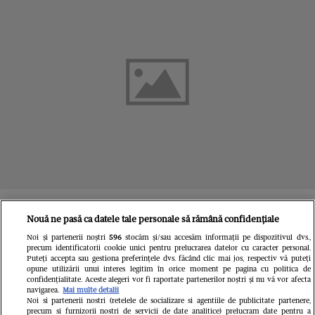
ACTUALITATE
Nouă ne pasă ca datele tale personale să rămână confidențiale
Grecia interzice concedierile, în
Noi și partenerii noștri
596
stocăm și/sau accesăm informații pe dispozitivul dvs.,
precum identificatorii cookie unici pentru prelucrarea datelor cu caracter personal.
Puteți accepta sau gestiona preferințele dvs. făcând clic mai jos, respectiv vă puteți
timpul crizei COVID-19 și va plăti
opune utilizării unui interes legitim în orice moment pe pagina cu politica de
confidențialitate. Aceste alegeri vor fi raportate partenerilor noștri și nu vă vor afecta
800 de euro, în aprilie, cetățenilor
navigarea.
Mai multe detalii
Noi si partenerii nostri (retelele de socializare si agentiile de publicitate partenere,
precum si furnizorii nostri de servicii de date analitice) prelucram date pentru a