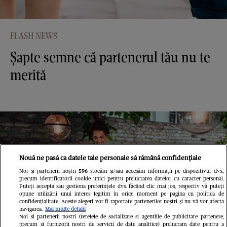
FLASH NEWS
Șapte semne că partenerul tău nu te
merită
Nouă ne pasă ca datele tale personale să rămână confidențiale
Noi și partenerii noștri
596
stocăm și/sau accesăm informații pe dispozitivul dvs.,
precum identificatorii cookie unici pentru prelucrarea datelor cu caracter personal.
Puteți accepta sau gestiona preferințele dvs. făcând clic mai jos, respectiv vă puteți
opune utilizării unui interes legitim în orice moment pe pagina cu politica de
confidențialitate. Aceste alegeri vor fi raportate partenerilor noștri și nu vă vor afecta
navigarea.
Mai multe detalii
Noi si partenerii nostri (retelele de socializare si agentiile de publicitate partenere,
precum si furnizorii nostri de servicii de date analitice) prelucram date pentru a