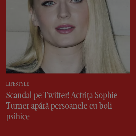
LIFESTYLE
Scandal pe Twitter! Actrița Sophie
Turner apără persoanele cu boli
psihice