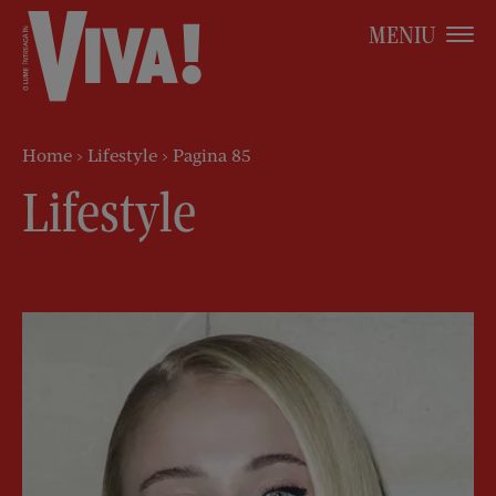
MENIU
Home
>
Lifestyle
>
Pagina 85
Lifestyle