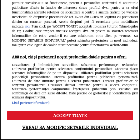
permite website-ului sa functioneze, pentru a personaliza continutul si anunturile
publicitare afisate in functie de interesele si/sau profilul dvs., pentru a va oferi
functionalitati aferente retelelor de socializare si pentru a analiza traficul pe website.
Beneficiati de drepturile prevazute de art. 15-22 din GDPR in legatura cu prelucrarea
datelor cu caracter personal. Aceste drepturi pot fi exercitate prin modalitatea
indicata
aici
. Prin click pe “ACCEPT TOATE”, acceptati folosirea tuturor Tehnologiilor
de tip Cookie, care implica inclusiv acceptul dvs. cu privire la stocarea/accesarea
LIFESTYLE
informatiilor de catre Vendor-ii cu care colaboram. Prin click pe “VREAU SA
MODIFIC SETARILE INDIVIDUAL” puteti schimba preferintele in mod individual,
4 sfaturi ca să organizezi cele mai
mai putin cele legate de cookie strict necesare pentru functionarea website-ului.
frumoase petreceri
Atât noi, cât și partenerii noștri prelucrăm datele pentru a oferi:
Dezvoltarea și îmbunătățirea serviciilor. Măsurarea performanței reclamelor.
Utilizarea profilurilor pentru selectarea conținutului personalizat. Stocarea și/sau
accesarea informațiilor de pe un dispozitiv. Utilizarea profilurilor pentru selectarea
publicității personalizate. Crearea profilurilor pentru publicitate personalizată.
Utilizarea de date limitate pentru a selecta publicitatea. Crearea profilurilor de
conținut personalizat. Utilizarea datelor limitate pentru a selecta conținutul.
Măsurarea performanței conținutului. Înțelegerea publicului prin statistici sau
combinații de date din surse diferite. Date precise de geolocație și identificarea prin
scanarea dispozitivului.
Listă parteneri (furnizori)
ACCEPT TOATE
Meniu
Caută
VREAU SA MODIFIC SETARILE INDIVIDUAL